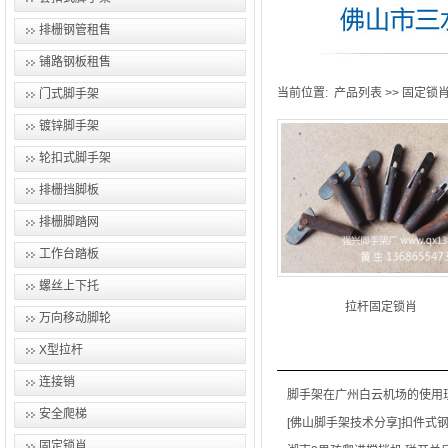
排栅钢管租售
铺路钢板租售
当前位置:
产品列表
>>
固定锁
门式脚手架
镀锌脚手架
轮扣式脚手架
排栅挡脚板
排栅脚踏网
工作台踏板
螺丝上下托
拉杆固定锁肖
万向移动脚轮
X型拉杆
连接销
脚手架在广州白云机场的使用
安全爬梯
[佛山脚手架技术分享]扣件式
固定锁肖