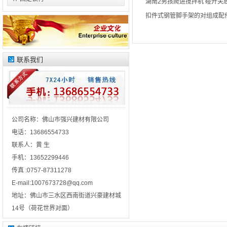
湖南2男孩爬进搅拌机 碰开关
扣件式钢管脚手架的对组成配
联系我们
公司名称：
佛山市强兴建材有限公司
电话：
13686554733
联系人：
黄 生
手机：
13652299446
传真 :
0757-87311278
E-mail:
1007673728@qq.com
地址：
佛山市三水区西南街道兴豪建材城
14号（荷花世界对面）