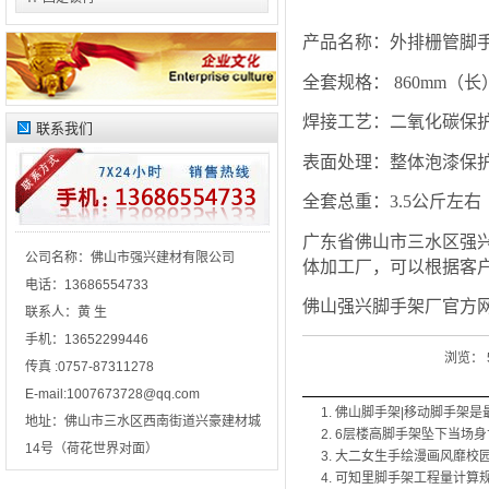
产品名称：外排栅管脚手
全套规格： 860mm（长
焊接工艺：二氧化碳保
联系我们
表面处理：整体泡漆保
全套总重：3.5公斤左右
广东省佛山市三水区强
公司名称：
佛山市强兴建材有限公司
体加工厂，可以根据客
电话：
13686554733
佛山强兴脚手架厂官方
联系人：
黄 生
手机：
13652299446
浏览：
传真 :
0757-87311278
E-mail:
1007673728@qq.com
佛山脚手架|移动脚手架是
地址：
佛山市三水区西南街道兴豪建材城
6层楼高脚手架坠下当场身
14号（荷花世界对面）
大二女生手绘漫画风靡校
可知里脚手架工程量计算规