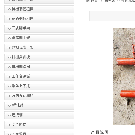
当前位置:
产品列表
>>
排栅梯
排栅钢管租售
铺路钢板租售
门式脚手架
镀锌脚手架
轮扣式脚手架
排栅挡脚板
排栅脚踏网
工作台踏板
螺丝上下托
万向移动脚轮
X型拉杆
连接销
安全爬梯
产 品 说 明
固定锁肖