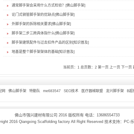
通常脚手架会采用什么方式检验？[佛山脚手架]
论门式钢管脚手架的优缺点[佛山脚手架]
外脚手架的拆除相关要求[佛山脚手架]
脚手架二步三跨具体指什么[佛山脚手架]
脚手架建筑配件与过去扣件产品的区别[知识普及]
地基是整个脚手架架体的基础[知识普及]
当前页：
1
总页数：
2
第一页
上一页
下一页
配网
佛山脚手架
特勤队
me683547
SEO技术
医疗器械联盟
龙兴脚手架
B超
佛山市强兴建材有限公司
2016 版权所有 电话：
13686554733
right 2016
Qiangxing Scaffolding factory
All Right Reserved 技术支持：
PC-