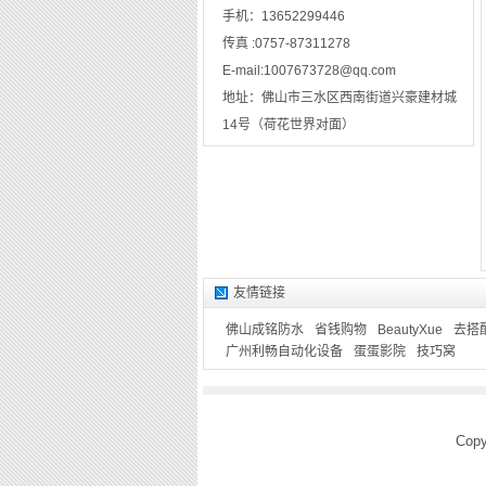
手机：
13652299446
传真 :
0757-87311278
E-mail:
1007673728@qq.com
地址：
佛山市三水区西南街道兴豪建材城
14号（荷花世界对面）
友情链接
佛山成铭防水
省钱购物
BeautyXue
去搭
广州利畅自动化设备
蛋蛋影院
技巧窝
Copy